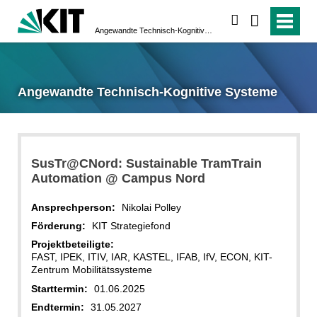
suchen
Angewandte Technisch-Kognitive Systeme
Angewandte Technisch-Kognitive Systeme
SusTr@CNord: Sustainable TramTrain
Automation @ Campus Nord
Ansprechperson:
Nikolai Polley
Förderung:
KIT Strategiefond
Projektbeteiligte:
FAST, IPEK, ITIV, IAR, KASTEL, IFAB, IfV, ECON, KIT-
Zentrum Mobilitätssysteme
Starttermin:
01.06.2025
Endtermin:
31.05.2027